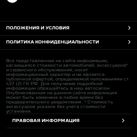
ПОЛОЖЕНИЯ И УСЛОВИЯ
ПОЛИТИКА КОНФИДЕНЦИАЛЬНОСТИ
Вся представленная на сайте информация,
касающаяся стоимости автомобилей, аксессуаров*
и сервисного обслуживания, носит
информационный характер и не является
публичной офертой, определяемой положениями ст.
437 (2) ГК РФ. Для получения подробной
информации обращайтесь в наш автосалон.
Опубликованная на данном сайте информация
может быть изменена в любое время без
предварительного уведомления. * Стоимость
аксессуаров указана без учета стоимости
установки.
ПРАВОВАЯ ИНФОРМАЦИЯ