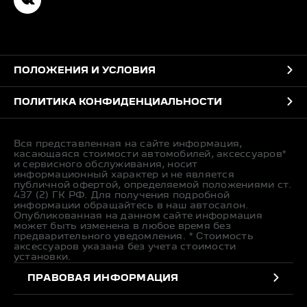
ПОЛОЖЕНИЯ И УСЛОВИЯ
ПОЛИТИКА КОНФИДЕНЦИАЛЬНОСТИ
Вся представленная на сайте информация,
касающаяся стоимости автомобилей, аксессуаров*
и сервисного обслуживания, носит
информационный характер и не является
публичной офертой, определяемой положениями ст.
437 (2) ГК РФ. Для получения подробной
информации обращайтесь в наш автосалон.
Опубликованная на данном сайте информация
может быть изменена в любое время без
предварительного уведомления. * Стоимость
аксессуаров указана без учета стоимости
установки.
ПРАВОВАЯ ИНФОРМАЦИЯ