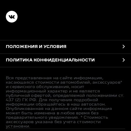
ПОЛОЖЕНИЯ И УСЛОВИЯ
ПОЛИТИКА КОНФИДЕНЦИАЛЬНОСТИ
Вся представленная на сайте информация,
касающаяся стоимости автомобилей, аксессуаров*
и сервисного обслуживания, носит
информационный характер и не является
публичной офертой, определяемой положениями ст.
437 (2) ГК РФ. Для получения подробной
информации обращайтесь в наш автосалон.
Опубликованная на данном сайте информация
может быть изменена в любое время без
предварительного уведомления. * Стоимость
аксессуаров указана без учета стоимости
установки.